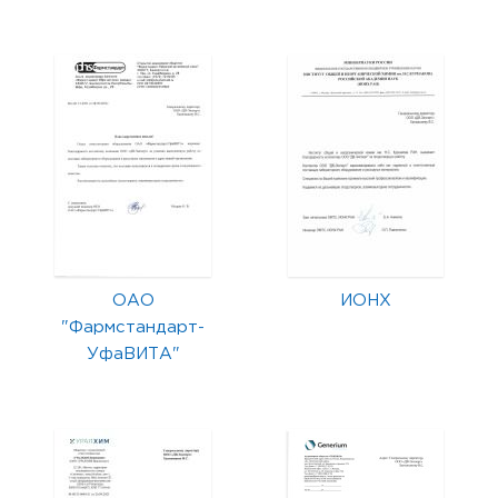
ОАО
ИОНХ
"Фармстандарт-
УфаВИТА"