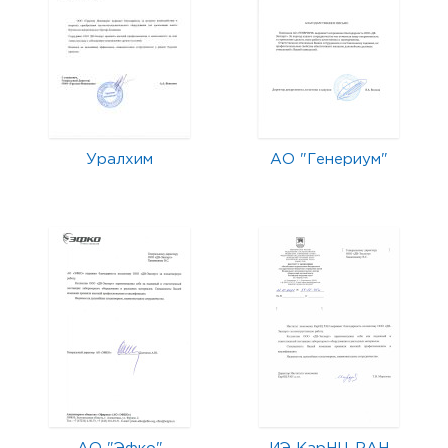
Уралхим
АО "Генериум"