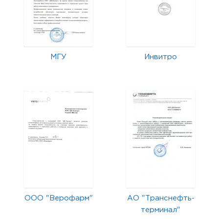
МГУ
Инвитро
ООО "Верофарм"
АО "Транснефть-
терминал"