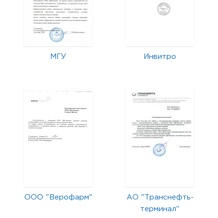
МГУ
Инвитро
ООО "Верофарм"
АО "Транснефть-
терминал"