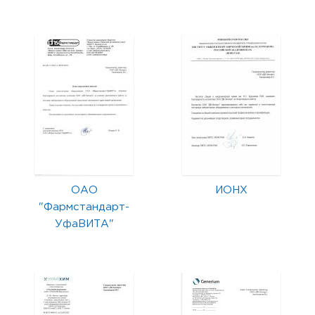
ОАО
ИОНХ
"Фармстандарт-
УфаВИТА"