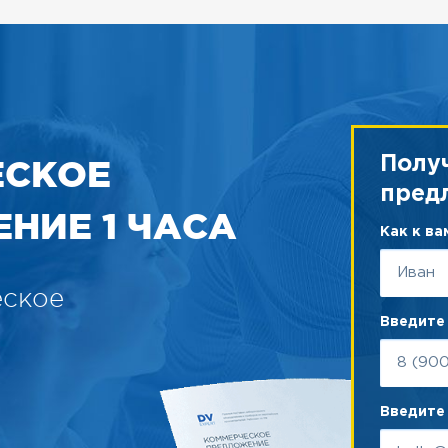
ЕСКОЕ
Полу
пред
НИЕ 1 ЧАСА
Как к в
еское
Введите
Введите 