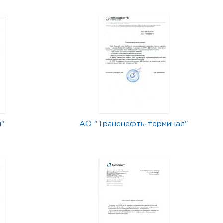
м"
АО "Транснефть-терминал"