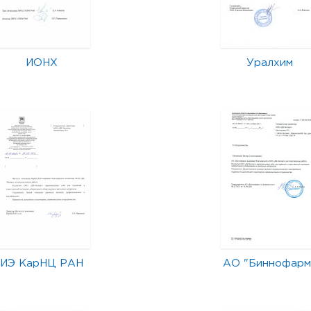
ИОНХ
Уралхим
ИЭ КарНЦ РАН
АО "Биннофарм