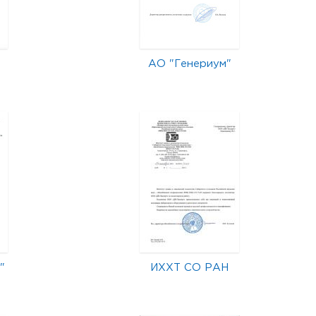
АО "Генериум"
"
ИХХТ СО РАН