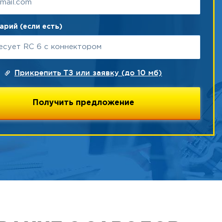
рий (если есть)
Прикрепить ТЗ или заявку (до 10 мб)