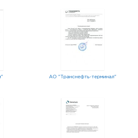
м"
АО "Транснефть-терминал"