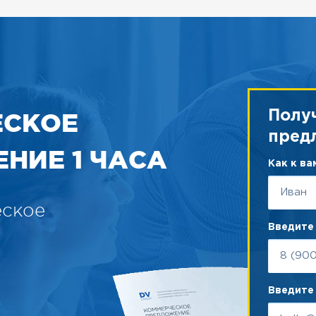
ЕСКОЕ
Полу
пред
НИЕ 1 ЧАСА
Как к в
еское
Введите
Введите 