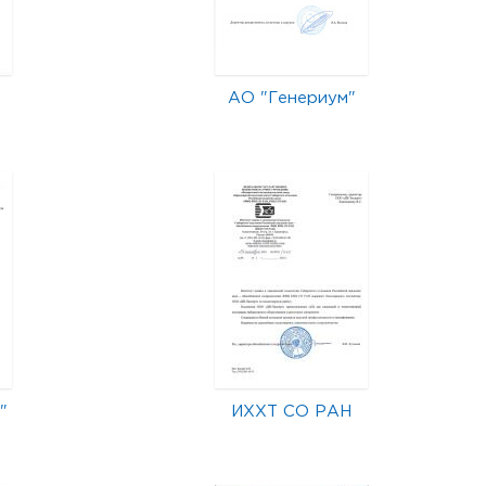
АО "Генериум"
"
ИХХТ СО РАН