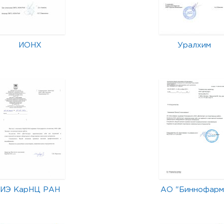
ИОНХ
Уралхим
ИЭ КарНЦ РАН
АО "Биннофарм