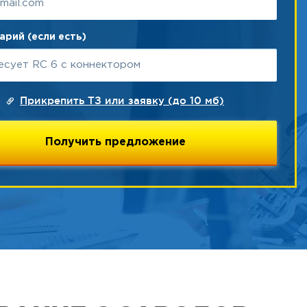
рий (если есть)
Прикрепить ТЗ или заявку (до 10 мб)