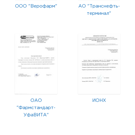
ООО "Верофарм"
АО "Транснефть-
терминал"
ОАО
ИОНХ
"Фармстандарт-
УфаВИТА"