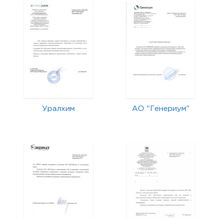
Уралхим
АО "Генериум"