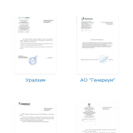
Уралхим
АО "Генериум"