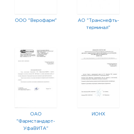
ООО "Верофарм"
АО "Транснефть-
терминал"
ОАО
ИОНХ
"Фармстандарт-
УфаВИТА"