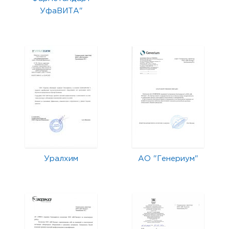
УфаВИТА"
Уралхим
АО "Генериум"