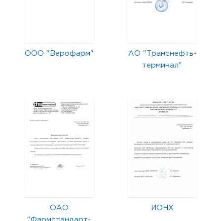
ООО "Верофарм"
АО "Транснефть-
терминал"
ОАО
ИОНХ
"Фармстандарт-