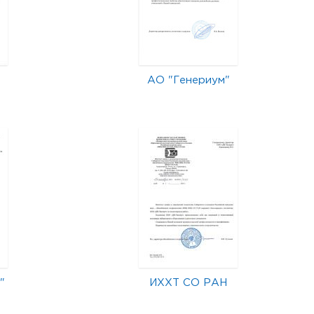
АО "Генериум"
"
ИХХТ СО РАН