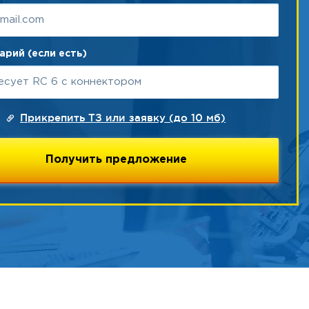
рий (если есть)
Прикрепить ТЗ или заявку (до 10 мб)