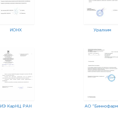
ИОНХ
Уралхим
ИЭ КарНЦ РАН
АО "Биннофарм