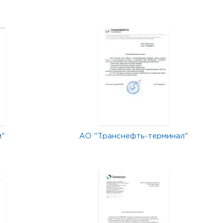
м"
АО "Транснефть-терминал"