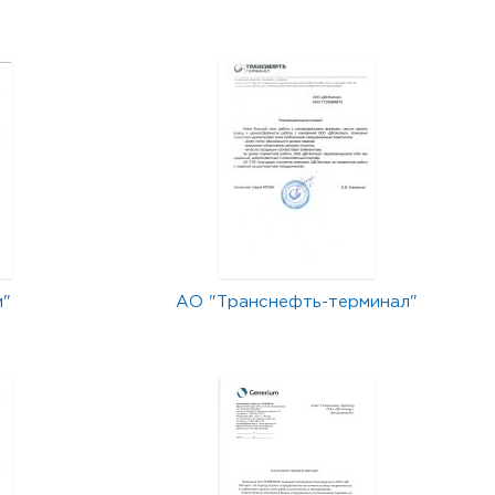
м"
АО "Транснефть-терминал"