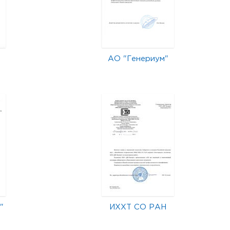
АО "Генериум"
"
ИХХТ СО РАН