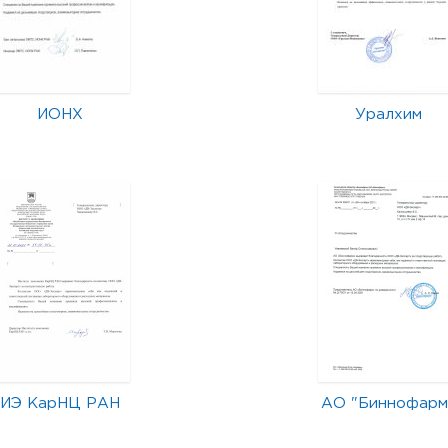
ИОНХ
Уралхим
ИЭ КарНЦ РАН
АО "Биннофарм