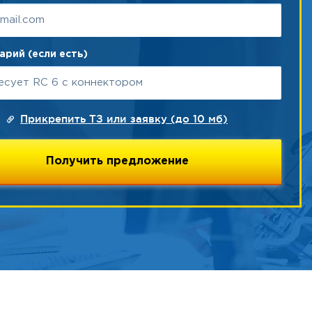
рий (если есть)
Прикрепить ТЗ или заявку (до 10 мб)