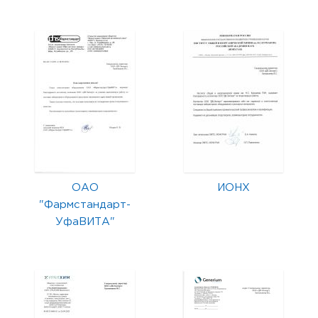
ОАО
ИОНХ
"Фармстандарт-
УфаВИТА"