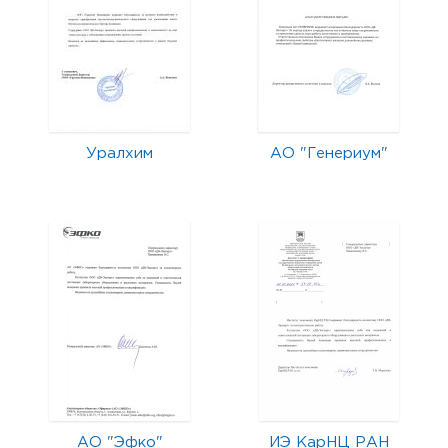
Уралхим
АО "Генериум"
АО "Эфко"
ИЭ КарНЦ РАН