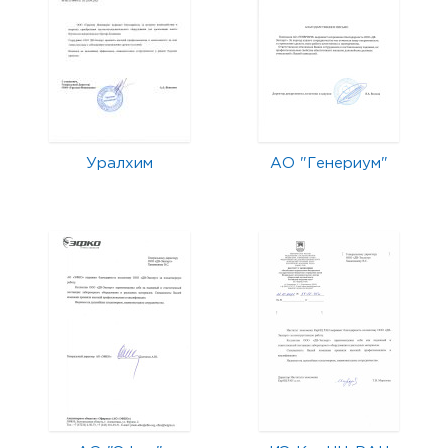
Уралхим
АО "Генериум"