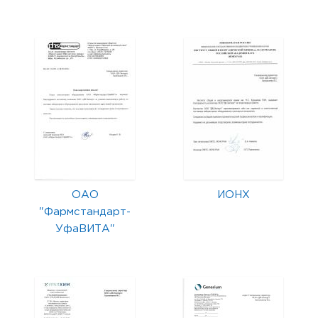
ОАО
ИОНХ
"Фармстандарт-
УфаВИТА"