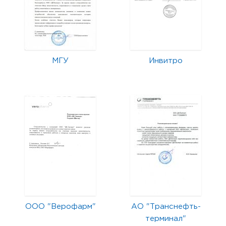
МГУ
Инвитро
ООО "Верофарм"
АО "Транснефть-
терминал"