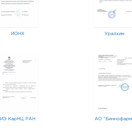
ИОНХ
Уралхим
ИЭ КарНЦ РАН
АО "Биннофарм