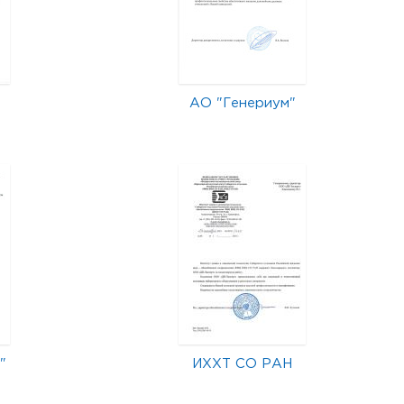
АО "Генериум"
"
ИХХТ СО РАН