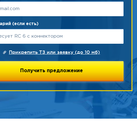
рий (если есть)
Прикрепить ТЗ или заявку (до 10 мб)