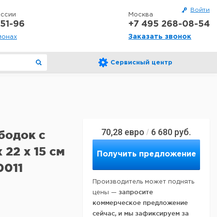
Войти
оссии
Москва
51-96
+7 495 268-08-54
Заказать звонок
ионах
Сервисный центр
70,28
евро
6 680
руб.
/
бодок с
22 x 15 см
Получить предложение
0011
Производитель может поднять
запросите
цены —
коммерческое предложение
сейчас, и мы зафиксируем за