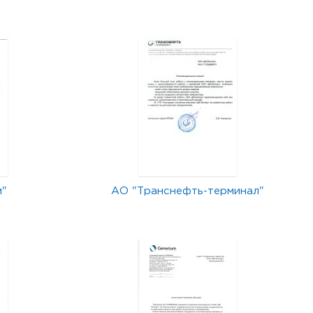
м"
АО "Транснефть-терминал"