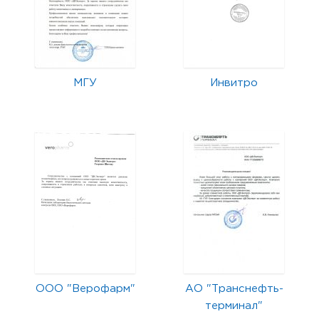
МГУ
Инвитро
ООО "Верофарм"
АО "Транснефть-
терминал"