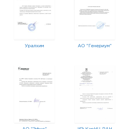
Уралхим
АО "Генериум"