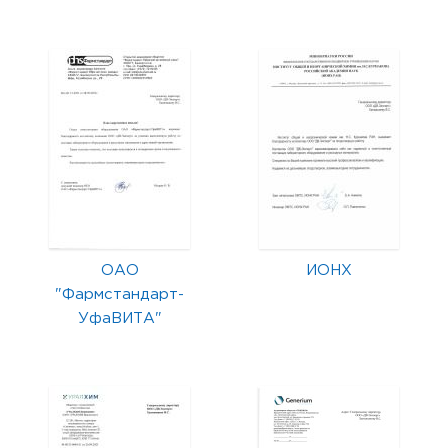
ОАО
ИОНХ
"Фармстандарт-
УфаВИТА"