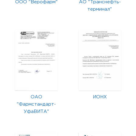
ООО "Верофарм"
АО "Транснефть-
терминал"
ОАО
ИОНХ
"Фармстандарт-
УфаВИТА"