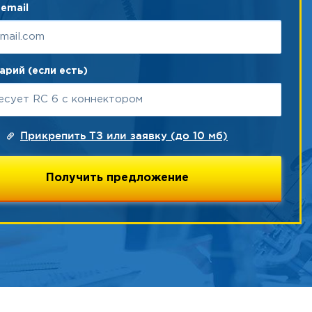
email
рий (если есть)
Прикрепить ТЗ или заявку (до 10 мб)