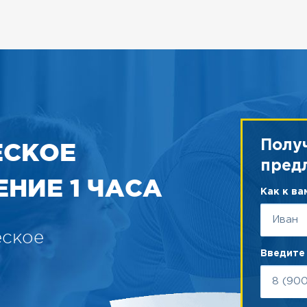
ЕСКОЕ
Полу
пред
НИЕ 1 ЧАСА
Как к в
еское
Введите