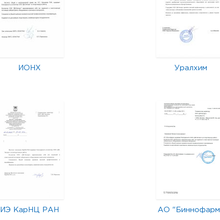
ИОНХ
Уралхим
ИЭ КарНЦ РАН
АО "Биннофарм