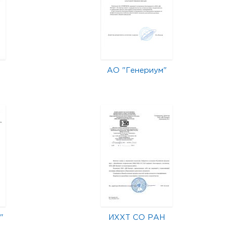
АО "Генериум"
"
ИХХТ СО РАН