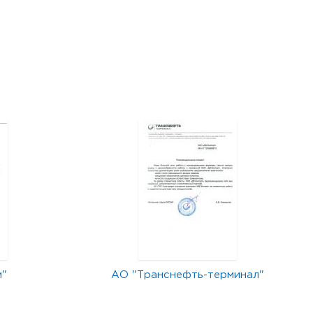
м"
АО "Транснефть-терминал"