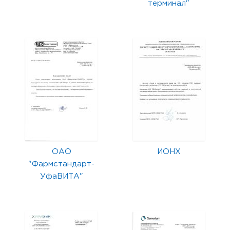
терминал"
ОАО
ИОНХ
"Фармстандарт-
УфаВИТА"