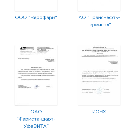
ООО "Верофарм"
АО "Транснефть-
терминал"
ОАО
ИОНХ
"Фармстандарт-
УфаВИТА"