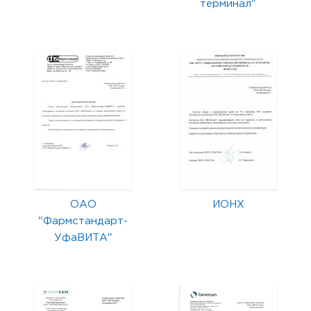
терминал"
ОАО
ИОНХ
"Фармстандарт-
УфаВИТА"