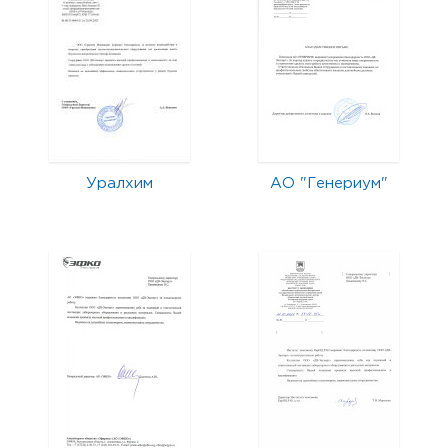
Уралхим
АО "Генериум"