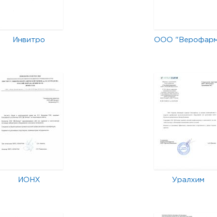
Инвитро
ООО "Верофар
ИОНХ
Уралхим