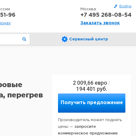
Войти
оссии
Москва
51-96
+7 495 268-08-54
Заказать звонок
ионах
Сервисный центр
2 009,66
евро
/
фровые
194 401
руб.
а, перегрев
Получить предложение
Производитель может поднять
запросите
цены —
коммерческое предложение