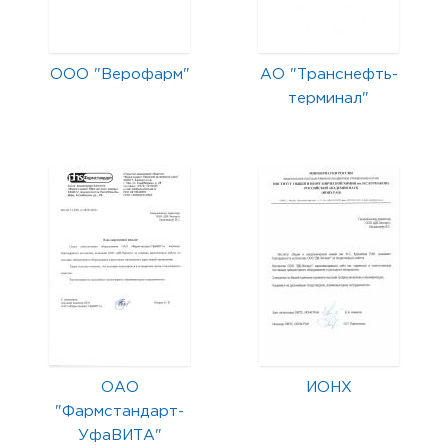
ООО "Верофарм"
АО "Транснефть-
терминал"
ОАО
ИОНХ
"Фармстандарт-
УфаВИТА"