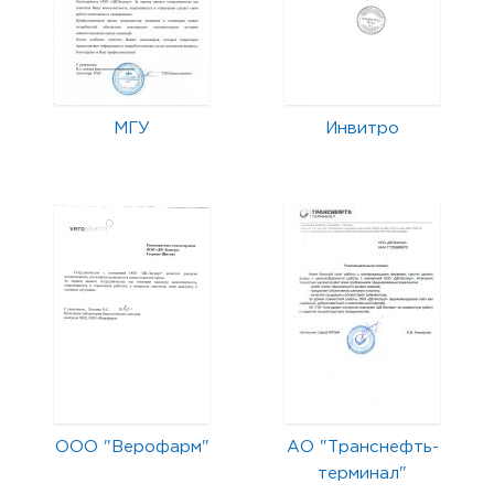
МГУ
Инвитро
ООО "Верофарм"
АО "Транснефть-
терминал"