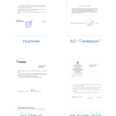
Уралхим
АО "Генериум"