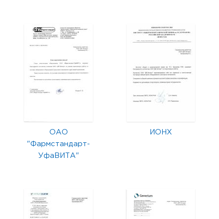
ОАО
ИОНХ
"Фармстандарт-
УфаВИТА"