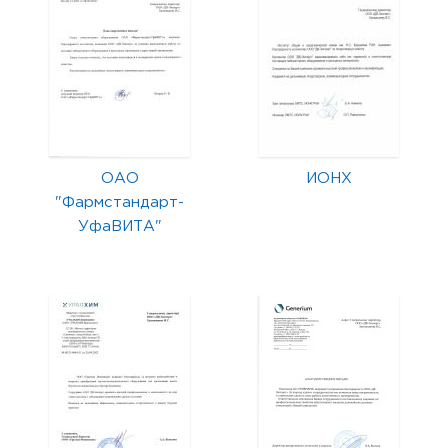
ОАО
ИОНХ
"Фармстандарт-
УфаВИТА"