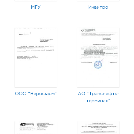
МГУ
Инвитро
ООО "Верофарм"
АО "Транснефть-
терминал"