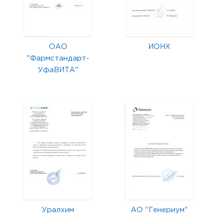
ОАО
ИОНХ
"Фармстандарт-
УфаВИТА"
Уралхим
АО "Генериум"