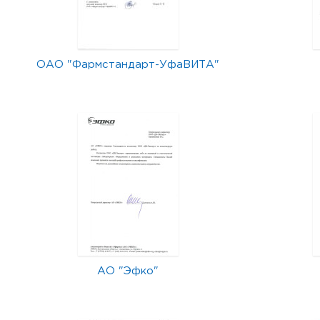
ОАО "Фармстандарт-УфаВИТА"
АО "Эфко"