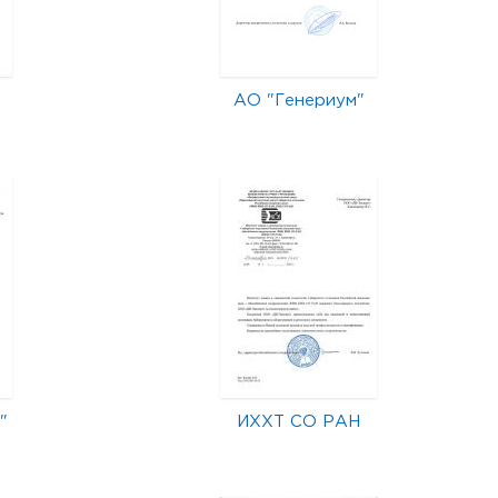
АО "Генериум"
"
ИХХТ СО РАН