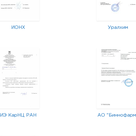
ИОНХ
Уралхим
ИЭ КарНЦ РАН
АО "Биннофарм