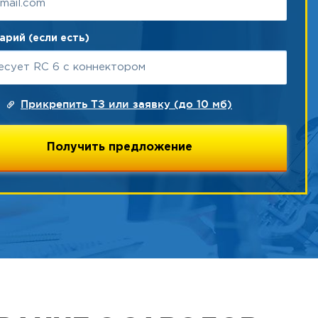
рий (если есть)
Прикрепить ТЗ или заявку (до 10 мб)