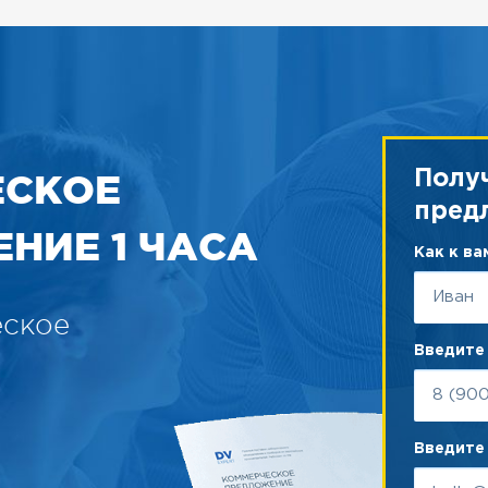
ЕСКОЕ
Полу
пред
НИЕ 1 ЧАСА
Как к в
еское
Введите
Введите 