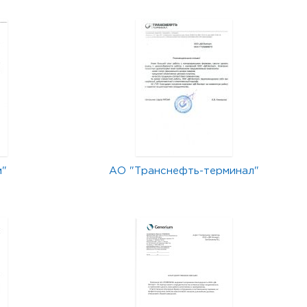
м"
АО "Транснефть-терминал"