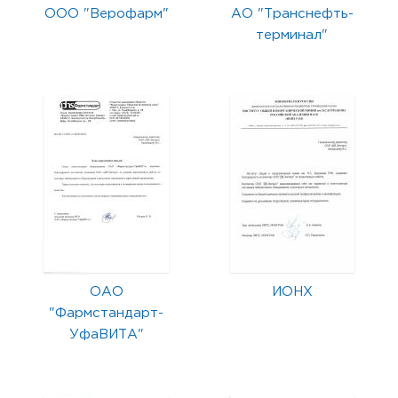
ООО "Верофарм"
АО "Транснефть-
терминал"
ОАО
ИОНХ
"Фармстандарт-
УфаВИТА"