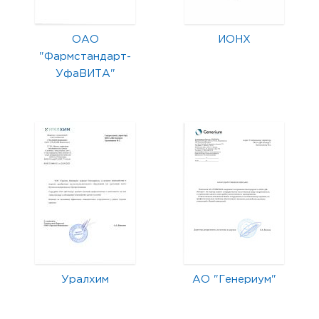
ОАО
ИОНХ
"Фармстандарт-
УфаВИТА"
Уралхим
АО "Генериум"