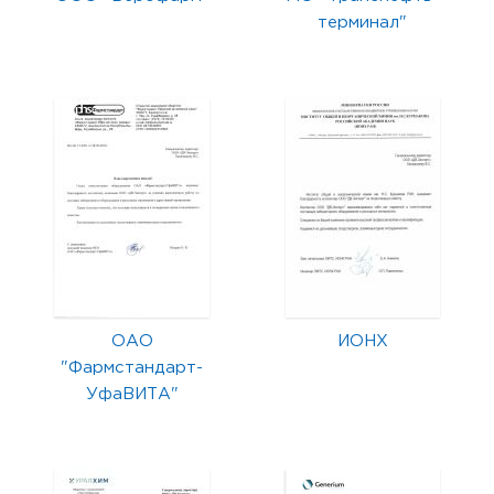
терминал"
ОАО
ИОНХ
"Фармстандарт-
УфаВИТА"