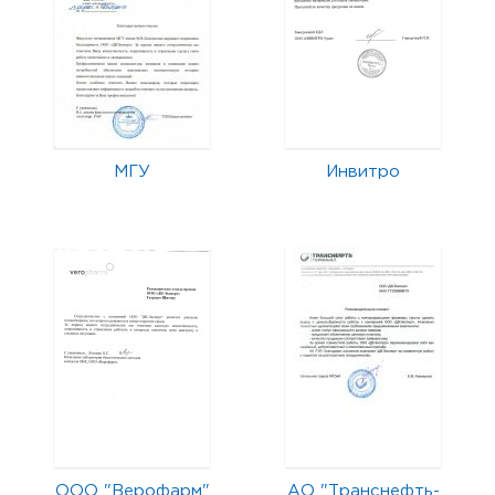
МГУ
Инвитро
ООО "Верофарм"
АО "Транснефть-