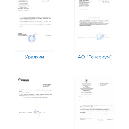
Уралхим
АО "Генериум"