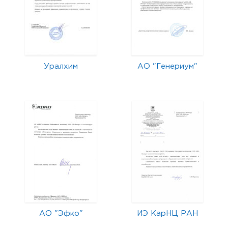
Уралхим
АО "Генериум"
АО "Эфко"
ИЭ КарНЦ РАН