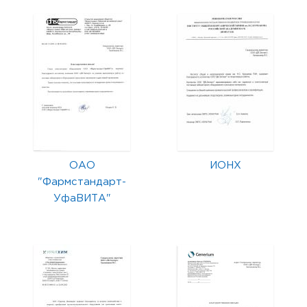
ОАО
ИОНХ
"Фармстандарт-
УфаВИТА"