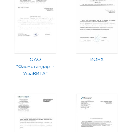
ОАО
ИОНХ
"Фармстандарт-
УфаВИТА"