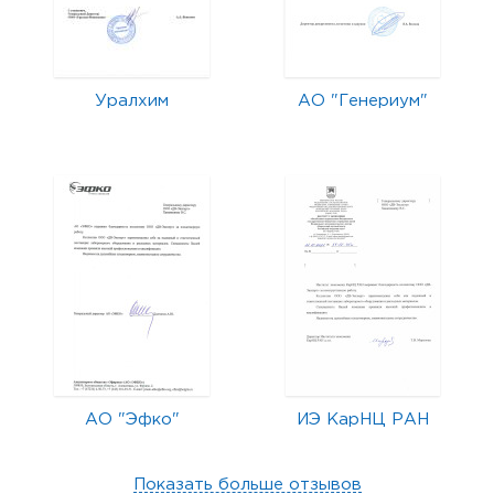
Уралхим
АО "Генериум"
АО "Эфко"
ИЭ КарНЦ РАН
Показать больше отзывов