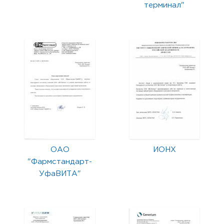
терминал"
ОАО
ИОНХ
"Фармстандарт-
УфаВИТА"