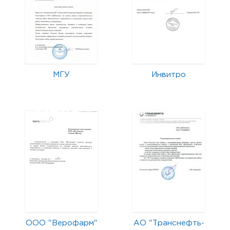
МГУ
Инвитро
ООО "Верофарм"
АО "Транснефть-