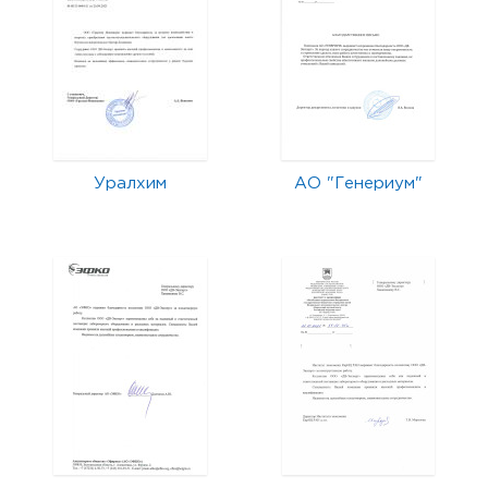
Уралхим
АО "Генериум"