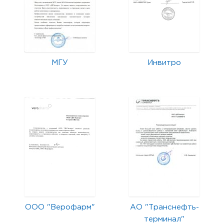
МГУ
Инвитро
ООО "Верофарм"
АО "Транснефть-
терминал"