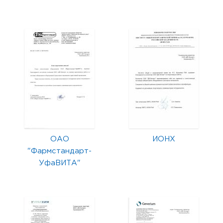
ОАО
ИОНХ
"Фармстандарт-
УфаВИТА"