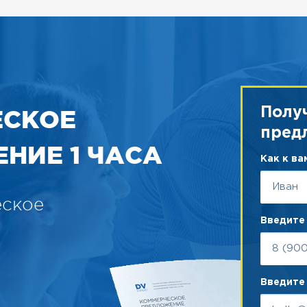
ЕСКОЕ
Полу
пред
НИЕ 1 ЧАСА
Как к в
еское
Введите
Введите 