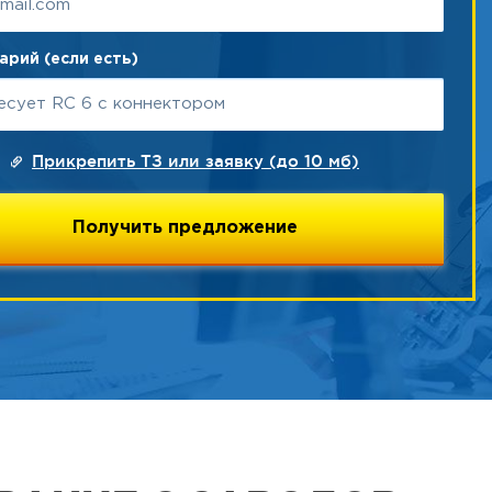
рий (если есть)
Прикрепить ТЗ или заявку (до 10 мб)