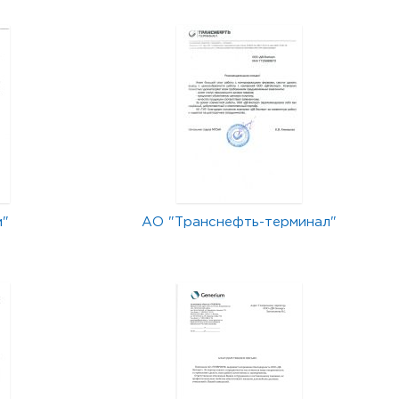
м"
АО "Транснефть-терминал"