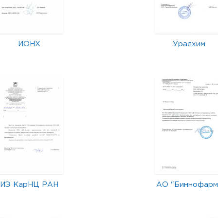
ИОНХ
Уралхим
ИЭ КарНЦ РАН
АО "Биннофарм