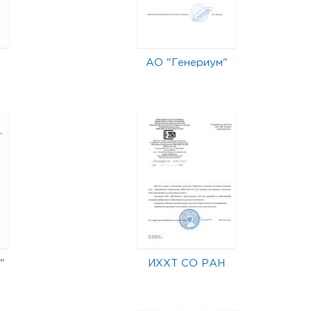
АО "Генериум"
"
ИХХТ СО РАН