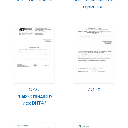
ООО "Верофарм"
АО "Транснефть-
терминал"
ОАО
ИОНХ
"Фармстандарт-
УфаВИТА"