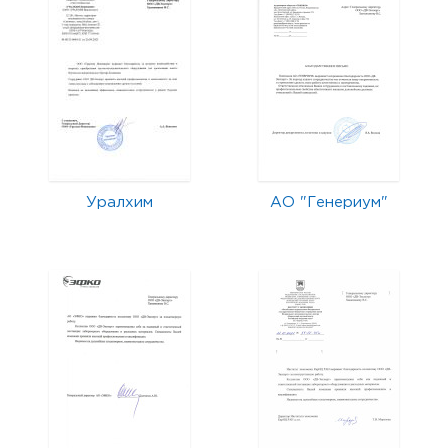
Уралхим
АО "Генериум"