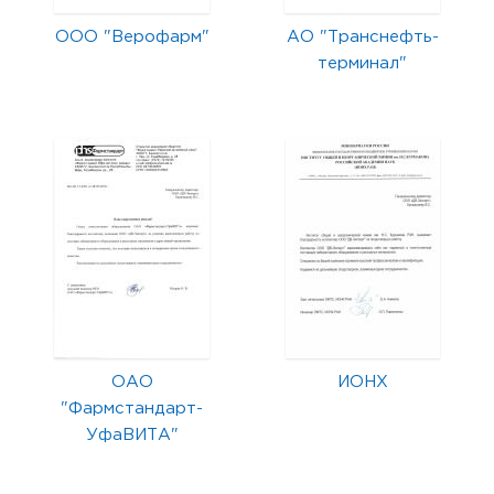
ООО "Верофарм"
АО "Транснефть-
терминал"
ОАО
ИОНХ
"Фармстандарт-
УфаВИТА"