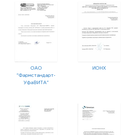
ОАО
ИОНХ
"Фармстандарт-
УфаВИТА"