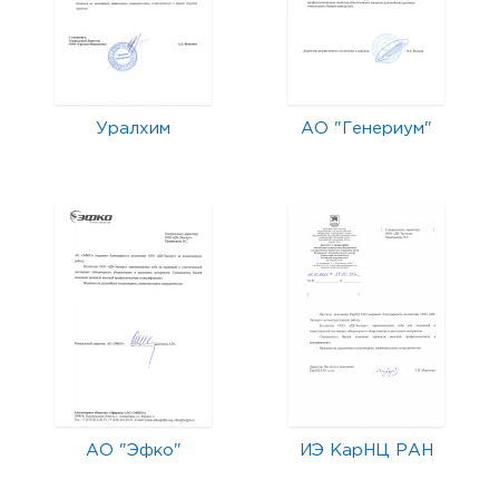
Уралхим
АО "Генериум"
АО "Эфко"
ИЭ КарНЦ РАН