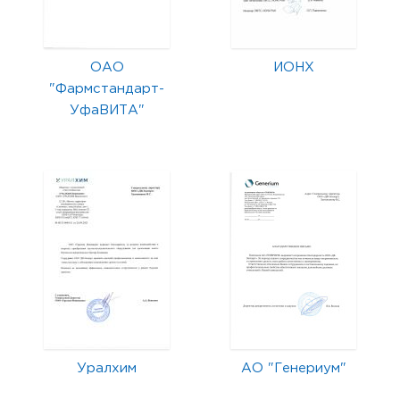
ОАО
ИОНХ
"Фармстандарт-
УфаВИТА"
Уралхим
АО "Генериум"