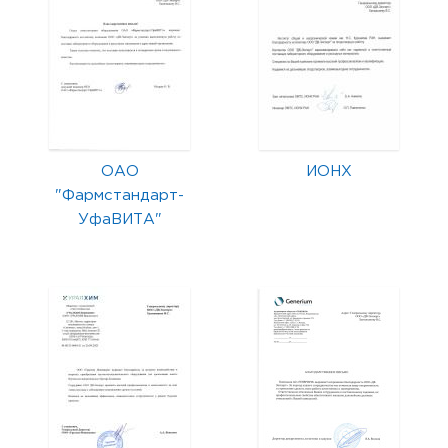
ОАО
ИОНХ
"Фармстандарт-
УфаВИТА"