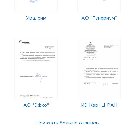
Уралхим
АО "Генериум"
АО "Эфко"
ИЭ КарНЦ РАН
Показать больше отзывов