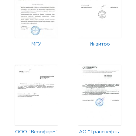
МГУ
Инвитро
ООО "Верофарм"
АО "Транснефть-