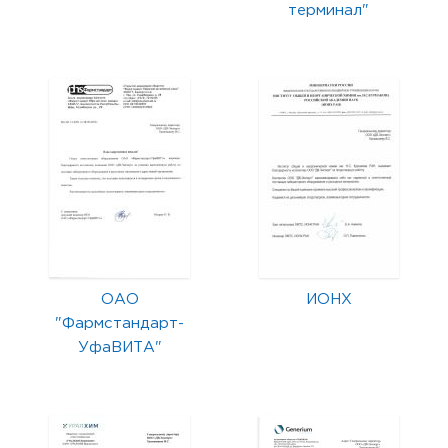
терминал"
ОАО
ИОНХ
"Фармстандарт-
УфаВИТА"