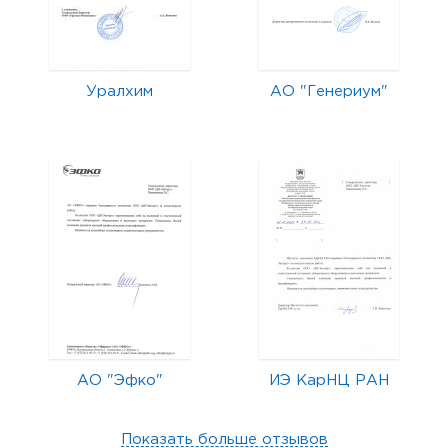
Уралхим
АО "Генериум"
АО "Эфко"
ИЭ КарНЦ РАН
Показать больше отзывов