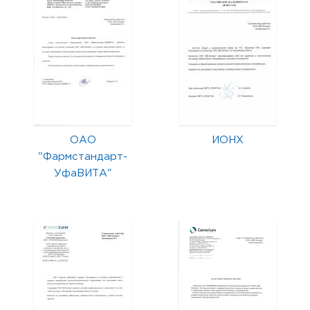
ОАО
ИОНХ
"Фармстандарт-
УфаВИТА"