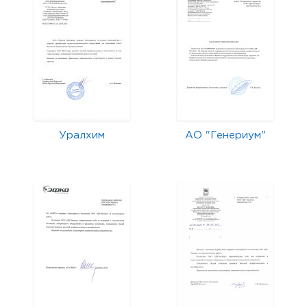
Уралхим
АО "Генериум"