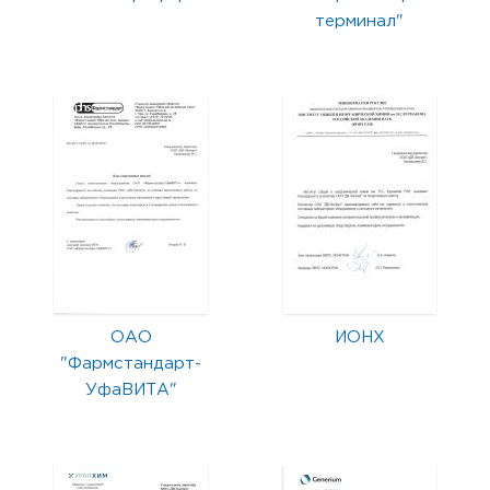
терминал"
ОАО
ИОНХ
"Фармстандарт-
УфаВИТА"