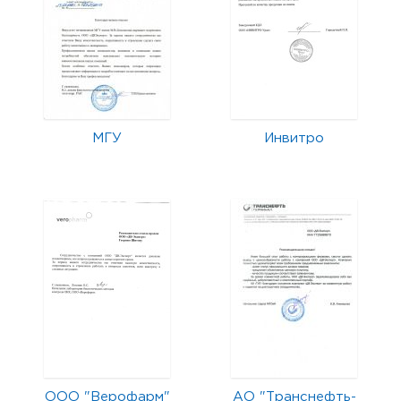
МГУ
Инвитро
ООО "Верофарм"
АО "Транснефть-