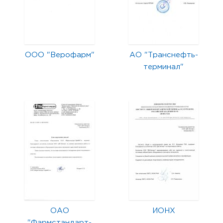
ООО "Верофарм"
АО "Транснефть-
терминал"
ОАО
ИОНХ
"Фармстандарт-