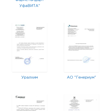
УфаВИТА"
Уралхим
АО "Генериум"