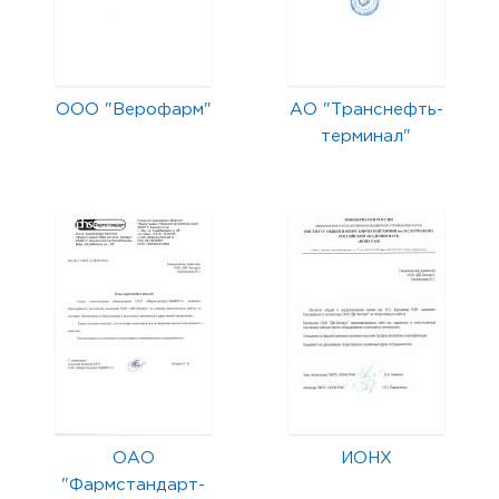
ООО "Верофарм"
АО "Транснефть-
терминал"
ОАО
ИОНХ
"Фармстандарт-