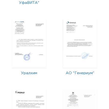
УфаВИТА"
Уралхим
АО "Генериум"