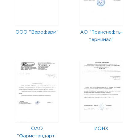
ООО "Верофарм"
АО "Транснефть-
терминал"
ОАО
ИОНХ
"Фармстандарт-