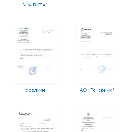
УфаВИТА"
Уралхим
АО "Генериум"