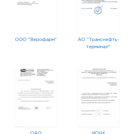
ООО "Верофарм"
АО "Транснефть-
терминал"
ОАО
ИОНХ