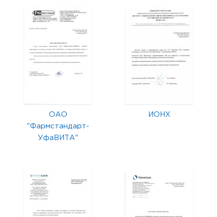
ОАО
ИОНХ
"Фармстандарт-
УфаВИТА"