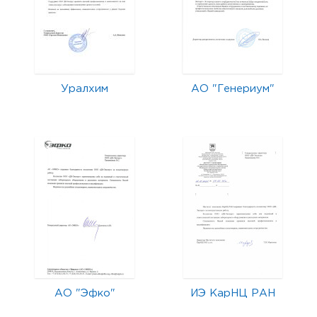
Уралхим
АО "Генериум"
АО "Эфко"
ИЭ КарНЦ РАН