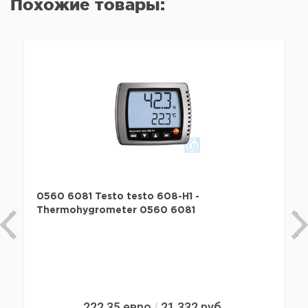
Похожие товары:
0560 6081 Testo testo 608-H1 -
Thermohygrometer 0560 6081
222,35
евро
21 332
руб.
/