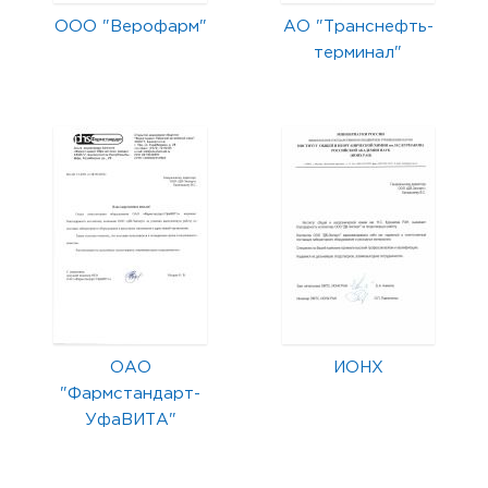
ООО "Верофарм"
АО "Транснефть-
терминал"
ОАО
ИОНХ
"Фармстандарт-
УфаВИТА"