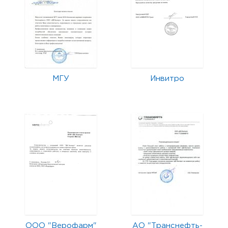
МГУ
Инвитро
ООО "Верофарм"
АО "Транснефть-