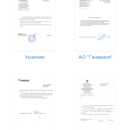
Уралхим
АО "Генериум"