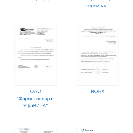
терминал"
ОАО
ИОНХ
"Фармстандарт-
УфаВИТА"