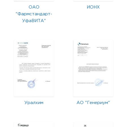
ОАО
ИОНХ
"Фармстандарт-
УфаВИТА"
Уралхим
АО "Генериум"