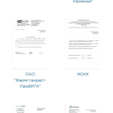
терминал"
ОАО
ИОНХ
"Фармстандарт-
УфаВИТА"