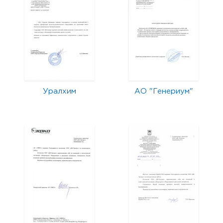
Уралхим
АО "Генериум"